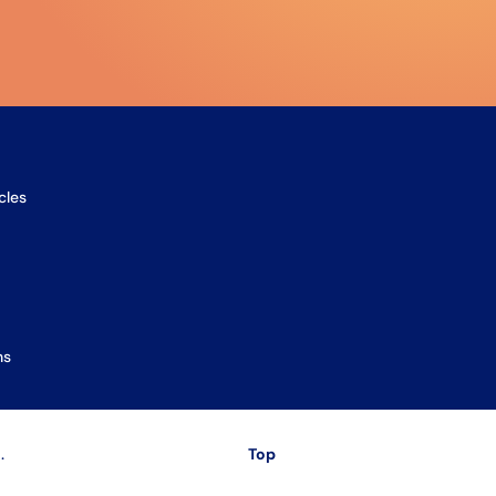
cles
ns
.
Top