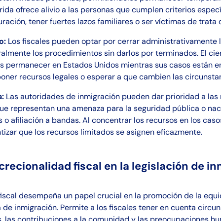
rida ofrece alivio a las personas que cumplen criterios espec
ración, tener fuertes lazos familiares o ser víctimas de trata
o:
Los fiscales pueden optar por cerrar administrativamente l
mente los procedimientos sin darlos por terminados. El cier
as permanecer en Estados Unidos mientras sus casos están e
oner recursos legales o esperar a que cambien las circunsta
a:
Las autoridades de inmigración pueden dar prioridad a las
que representan una amenaza para la seguridad pública o nac
 afiliación a bandas. Al concentrar los recursos en los casos
tizar que los recursos limitados se asignen eficazmente.
screcionalidad fiscal en la legislación de i
fiscal desempeña un papel crucial en la promoción de la equida
de inmigración. Permite a los fiscales tener en cuenta circun
s, las contribuciones a la comunidad y las preocupaciones hum