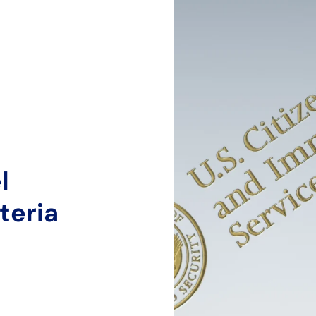
l
teria